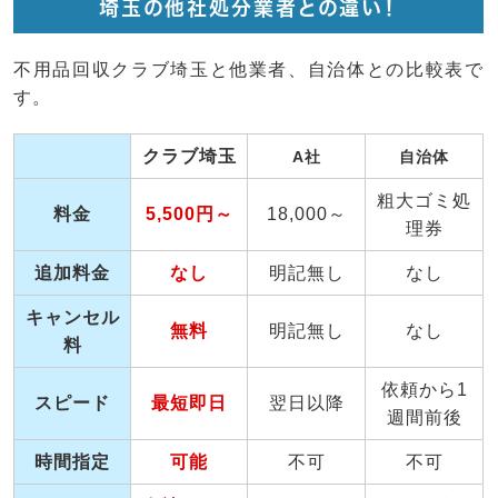
埼玉の他社処分業者との違い！
不用品回収クラブ埼玉と他業者、自治体との比較表で
す。
クラブ埼玉
A社
自治体
粗大ゴミ処
料金
5,500円～
18,000～
理券
追加料金
なし
明記無し
なし
キャンセル
無料
明記無し
なし
料
依頼から1
スピード
最短即日
翌日以降
週間前後
時間指定
可能
不可
不可