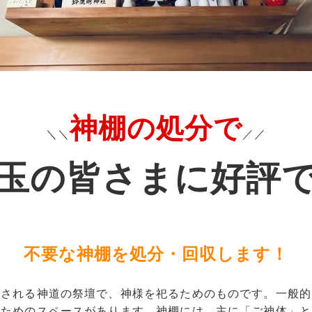
神棚の処分で
＼＼
／／
玉の皆さまに好評
不要な神棚を処分・回収します！
置される神道の祭壇で、神様を祀るためのものです。一般的
くためのスペースがあります。神棚には、主に「ご神体」と