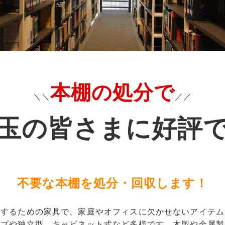
本棚の処分で
＼＼
／／
玉の皆さまに好評
不要な本棚を処分・回収します！
納するための家具で、家庭やオフィスに欠かせないアイテム
イプや独立型、キャビネット式など多様です。木製や金属製