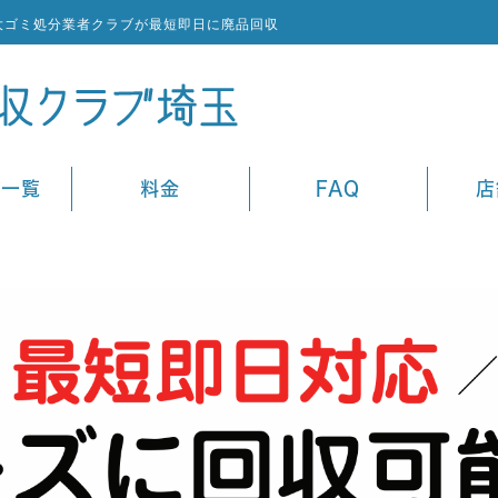
大ゴミ処分業者クラブが最短即日に廃品回収
ス一覧
料金
FAQ
店