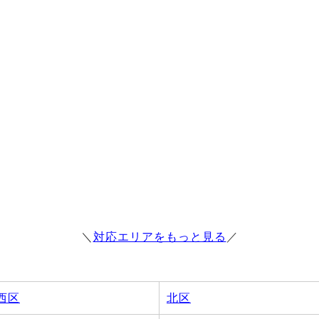
＼
対応エリアをもっと見る
／
西区
北区