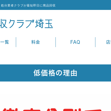
ミ処分業者クラブが最短即日に廃品回収
ス一覧
料金
FAQ
店
低価格の理由