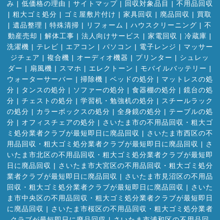
み
|
低価格の理由
|
サイトマップ
|
回収対象品目
|
不用品回収
|
粗大ゴミ処分
|
ゴミ屋敷片付け
|
家具回収
|
廃品回収
|
買取
|
遺品整理
|
特殊清掃
|
リフォーム
|
ハウスクリーニング
|
不
動産売却
|
解体工事
|
法人向けサービス
|
家電回収
|
冷蔵庫
|
洗濯機
|
テレビ
|
エアコン
|
パソコン
|
電子レンジ
|
マッサー
ジチェア
|
複合機
|
オーディオ機器
|
プリンター
|
シュレッ
ダー
|
扇風機
|
スマホ
|
エレクトーン
|
モバイルバッテリー
|
ウォーターサーバー
|
掃除機
|
ベッドの処分
|
マットレスの処
分
|
タンスの処分
|
ソファーの処分
|
食器棚の処分
|
鏡台の処
分
|
チェストの処分
|
学習机・勉強机の処分
|
スチールラック
の処分
|
カラーボックスの処分
|
全身鏡の処分
|
テーブルの処
分
|
オフィスチェアの処分
|
さいたま市の不用品回収・粗大ゴ
ミ処分業者クラブが最短即日に廃品回収
|
さいたま市西区の不
用品回収・粗大ゴミ処分業者クラブが最短即日に廃品回収
|
さ
いたま市北区の不用品回収・粗大ゴミ処分業者クラブが最短即
日に廃品回収
|
さいたま市大宮区の不用品回収・粗大ゴミ処分
業者クラブが最短即日に廃品回収
|
さいたま市見沼区の不用品
回収・粗大ゴミ処分業者クラブが最短即日に廃品回収
|
さいた
ま市中央区の不用品回収・粗大ゴミ処分業者クラブが最短即日
に廃品回収
|
さいたま市桜区の不用品回収・粗大ゴミ処分業者
クラブが最短即日に廃品回収
|
さいたま市浦和区の不用品回