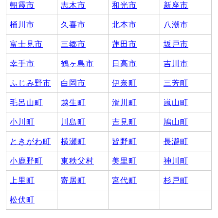
朝霞市
志木市
和光市
新座市
桶川市
久喜市
北本市
八潮市
富士見市
三郷市
蓮田市
坂戸市
幸手市
鶴ヶ島市
日高市
吉川市
ふじみ野市
白岡市
伊奈町
三芳町
毛呂山町
越生町
滑川町
嵐山町
小川町
川島町
吉見町
鳩山町
ときがわ町
横瀬町
皆野町
長瀞町
小鹿野町
東秩父村
美里町
神川町
上里町
寄居町
宮代町
杉戸町
松伏町