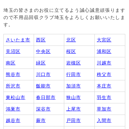
埼玉の皆さまのお役に立てるよう誠心誠意頑張ります
ので不用品回収クラブ埼玉をよろしくお願いいたしま
す。
さいたま市
西区
北区
大宮区
見沼区
中央区
桜区
浦和区
南区
緑区
岩槻区
川越市
熊谷市
川口市
行田市
秩父市
所沢市
飯能市
加須市
本庄市
東松山市
春日部市
狭山市
羽生市
鴻巣市
深谷市
上尾市
草加市
越谷市
蕨市
戸田市
入間市