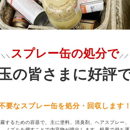
スプレー缶の処分で
＼＼
／／
玉の皆さまに好評
不要なスプレー缶を処分・回収します
噴霧するための容器で、主に塗料、消臭剤、ヘアスプレー、
り、ノズルを押すことで内容物が噴出します。軽量で持ち運