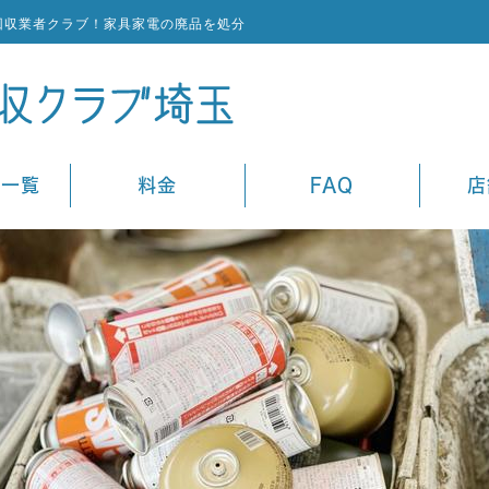
回収業者クラブ！家具家電の廃品を処分
ス一覧
料金
FAQ
店