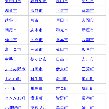
東松山市
春日部市
狭山市
羽生市
鴻巣市
深谷市
上尾市
草加市
越谷市
蕨市
戸田市
入間市
朝霞市
志木市
和光市
新座市
桶川市
久喜市
北本市
八潮市
富士見市
三郷市
蓮田市
坂戸市
幸手市
鶴ヶ島市
日高市
吉川市
ふじみ野市
白岡市
伊奈町
三芳町
毛呂山町
越生町
滑川町
嵐山町
小川町
川島町
吉見町
鳩山町
ときがわ町
横瀬町
皆野町
長瀞町
小鹿野町
東秩父村
美里町
神川町