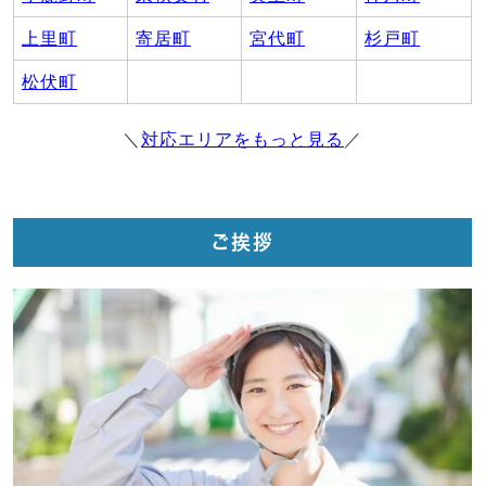
上里町
寄居町
宮代町
杉戸町
松伏町
＼
対応エリアをもっと見る
／
ご挨拶