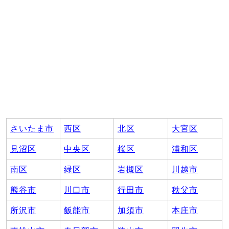
さいたま市
西区
北区
大宮区
見沼区
中央区
桜区
浦和区
南区
緑区
岩槻区
川越市
熊谷市
川口市
行田市
秩父市
所沢市
飯能市
加須市
本庄市