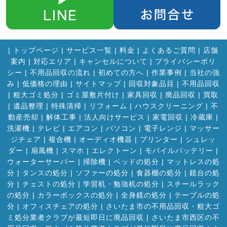
|
トップページ
|
サービス一覧
|
料金
|
よくあるご質問
|
店舗
案内
|
対応エリア
|
キャンセルについて
|
プライバシーポリ
シー
|
不用品回収の流れ
|
初めての方へ
|
作業事例
|
当社の強
み
|
低価格の理由
|
サイトマップ
|
回収対象品目
|
不用品回収
|
粗大ゴミ処分
|
ゴミ屋敷片付け
|
家具回収
|
廃品回収
|
買取
|
遺品整理
|
特殊清掃
|
リフォーム
|
ハウスクリーニング
|
不
動産売却
|
解体工事
|
法人向けサービス
|
家電回収
|
冷蔵庫
|
洗濯機
|
テレビ
|
エアコン
|
パソコン
|
電子レンジ
|
マッサー
ジチェア
|
複合機
|
オーディオ機器
|
プリンター
|
シュレッ
ダー
|
扇風機
|
スマホ
|
エレクトーン
|
モバイルバッテリー
|
ウォーターサーバー
|
掃除機
|
ベッドの処分
|
マットレスの処
分
|
タンスの処分
|
ソファーの処分
|
食器棚の処分
|
鏡台の処
分
|
チェストの処分
|
学習机・勉強机の処分
|
スチールラック
の処分
|
カラーボックスの処分
|
全身鏡の処分
|
テーブルの処
分
|
オフィスチェアの処分
|
さいたま市の不用品回収・粗大ゴ
ミ処分業者クラブが最短即日に廃品回収
|
さいたま市西区の不