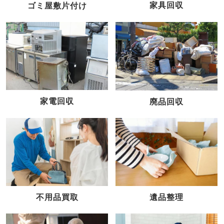
家具回収
ゴミ屋敷片付け
家電回収
廃品回収
不用品買取
遺品整理