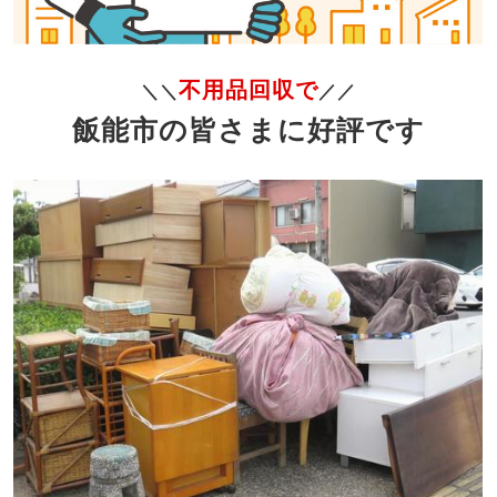
不用品回収で
＼＼
／／
飯能市の皆さまに好評です