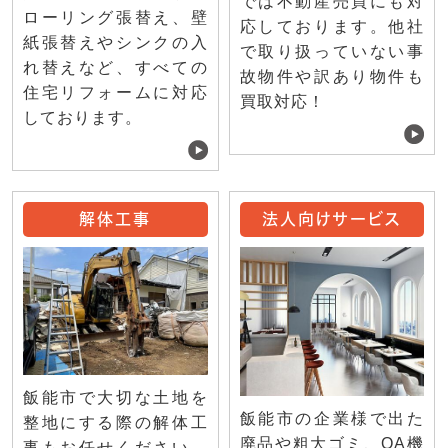
では不動産売買にも対
ローリング張替え、壁
応しております。他社
紙張替えやシンクの入
で取り扱っていない事
れ替えなど、すべての
故物件や訳あり物件も
住宅リフォームに対応
買取対応！
しております。
解体工事
法人向けサービス
飯能市で大切な土地を
飯能市の企業様で出た
整地にする際の解体工
廃品や粗大ゴミ、OA機
事もお任せください。