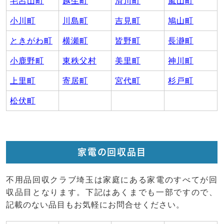
毛呂山町
越生町
滑川町
嵐山町
小川町
川島町
吉見町
鳩山町
ときがわ町
横瀬町
皆野町
長瀞町
小鹿野町
東秩父村
美里町
神川町
上里町
寄居町
宮代町
杉戸町
松伏町
家電の回収品目
不用品回収クラブ埼玉は家庭にある家電のすべてが回
収品目となります。下記はあくまでも一部ですので、
記載のない品目もお気軽にお問合せください。