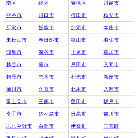
南区
緑区
岩槻区
川越市
熊谷市
川口市
行田市
秩父市
所沢市
飯能市
加須市
本庄市
東松山市
春日部市
狭山市
羽生市
鴻巣市
深谷市
上尾市
草加市
越谷市
蕨市
戸田市
入間市
朝霞市
志木市
和光市
新座市
桶川市
久喜市
北本市
八潮市
富士見市
三郷市
蓮田市
坂戸市
幸手市
鶴ヶ島市
日高市
吉川市
ふじみ野市
白岡市
伊奈町
三芳町