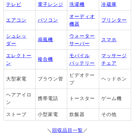
テレビ
電子レンジ
洗濯機
冷蔵庫
オーディオ
エアコン
パソコン
プリンター
機器
シュレッ
ウォーター
扇風機
スマホ
ダー
サーバー
エレクトー
モバイル
マッサージ
複合機
ン
バッテリー
チェア
ビデオテー
大型家電
ブラウン管
ヘッドホン
プ
ヘアアイロ
携帯電話
トースター
ゲーム機
ン
ストーブ
小型家電
炊飯器
その他
＼
回収品目一覧
／