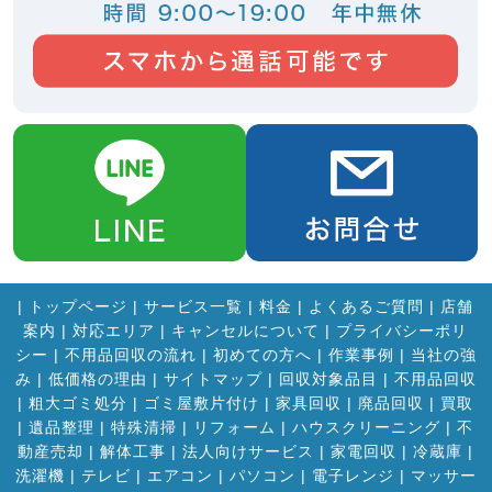
|
トップページ
|
サービス一覧
|
料金
|
よくあるご質問
|
店舗
案内
|
対応エリア
|
キャンセルについて
|
プライバシーポリ
シー
|
不用品回収の流れ
|
初めての方へ
|
作業事例
|
当社の強
み
|
低価格の理由
|
サイトマップ
|
回収対象品目
|
不用品回収
|
粗大ゴミ処分
|
ゴミ屋敷片付け
|
家具回収
|
廃品回収
|
買取
|
遺品整理
|
特殊清掃
|
リフォーム
|
ハウスクリーニング
|
不
動産売却
|
解体工事
|
法人向けサービス
|
家電回収
|
冷蔵庫
|
洗濯機
|
テレビ
|
エアコン
|
パソコン
|
電子レンジ
|
マッサー