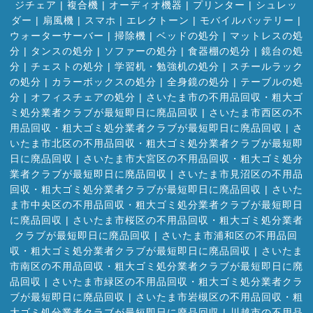
ジチェア
|
複合機
|
オーディオ機器
|
プリンター
|
シュレッ
ダー
|
扇風機
|
スマホ
|
エレクトーン
|
モバイルバッテリー
|
ウォーターサーバー
|
掃除機
|
ベッドの処分
|
マットレスの処
分
|
タンスの処分
|
ソファーの処分
|
食器棚の処分
|
鏡台の処
分
|
チェストの処分
|
学習机・勉強机の処分
|
スチールラック
の処分
|
カラーボックスの処分
|
全身鏡の処分
|
テーブルの処
分
|
オフィスチェアの処分
|
さいたま市の不用品回収・粗大ゴ
ミ処分業者クラブが最短即日に廃品回収
|
さいたま市西区の不
用品回収・粗大ゴミ処分業者クラブが最短即日に廃品回収
|
さ
いたま市北区の不用品回収・粗大ゴミ処分業者クラブが最短即
日に廃品回収
|
さいたま市大宮区の不用品回収・粗大ゴミ処分
業者クラブが最短即日に廃品回収
|
さいたま市見沼区の不用品
回収・粗大ゴミ処分業者クラブが最短即日に廃品回収
|
さいた
ま市中央区の不用品回収・粗大ゴミ処分業者クラブが最短即日
に廃品回収
|
さいたま市桜区の不用品回収・粗大ゴミ処分業者
クラブが最短即日に廃品回収
|
さいたま市浦和区の不用品回
収・粗大ゴミ処分業者クラブが最短即日に廃品回収
|
さいたま
市南区の不用品回収・粗大ゴミ処分業者クラブが最短即日に廃
品回収
|
さいたま市緑区の不用品回収・粗大ゴミ処分業者クラ
ブが最短即日に廃品回収
|
さいたま市岩槻区の不用品回収・粗
大ゴミ処分業者クラブが最短即日に廃品回収
|
川越市の不用品