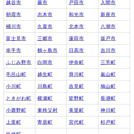
越谷市
蕨市
戸田市
入間市
朝霞市
志木市
和光市
新座市
桶川市
久喜市
北本市
八潮市
富士見市
三郷市
蓮田市
坂戸市
幸手市
鶴ヶ島市
日高市
吉川市
ふじみ野市
白岡市
伊奈町
三芳町
毛呂山町
越生町
滑川町
嵐山町
小川町
川島町
吉見町
鳩山町
ときがわ町
横瀬町
皆野町
長瀞町
小鹿野町
東秩父村
美里町
神川町
上里町
寄居町
宮代町
杉戸町