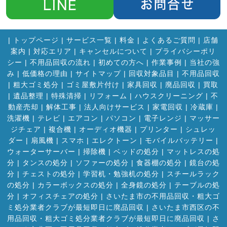
|
トップページ
|
サービス一覧
|
料金
|
よくあるご質問
|
店舗
案内
|
対応エリア
|
キャンセルについて
|
プライバシーポリ
シー
|
不用品回収の流れ
|
初めての方へ
|
作業事例
|
当社の強
み
|
低価格の理由
|
サイトマップ
|
回収対象品目
|
不用品回収
|
粗大ゴミ処分
|
ゴミ屋敷片付け
|
家具回収
|
廃品回収
|
買取
|
遺品整理
|
特殊清掃
|
リフォーム
|
ハウスクリーニング
|
不
動産売却
|
解体工事
|
法人向けサービス
|
家電回収
|
冷蔵庫
|
洗濯機
|
テレビ
|
エアコン
|
パソコン
|
電子レンジ
|
マッサー
ジチェア
|
複合機
|
オーディオ機器
|
プリンター
|
シュレッ
ダー
|
扇風機
|
スマホ
|
エレクトーン
|
モバイルバッテリー
|
ウォーターサーバー
|
掃除機
|
ベッドの処分
|
マットレスの処
分
|
タンスの処分
|
ソファーの処分
|
食器棚の処分
|
鏡台の処
分
|
チェストの処分
|
学習机・勉強机の処分
|
スチールラック
の処分
|
カラーボックスの処分
|
全身鏡の処分
|
テーブルの処
分
|
オフィスチェアの処分
|
さいたま市の不用品回収・粗大ゴ
ミ処分業者クラブが最短即日に廃品回収
|
さいたま市西区の不
用品回収・粗大ゴミ処分業者クラブが最短即日に廃品回収
|
さ