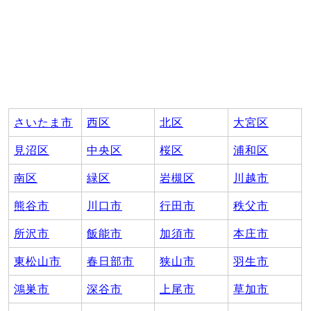
さいたま市
西区
北区
大宮区
見沼区
中央区
桜区
浦和区
南区
緑区
岩槻区
川越市
熊谷市
川口市
行田市
秩父市
所沢市
飯能市
加須市
本庄市
東松山市
春日部市
狭山市
羽生市
鴻巣市
深谷市
上尾市
草加市