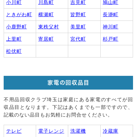
小川町
川島町
吉見町
鳩山町
ときがわ町
横瀬町
皆野町
長瀞町
小鹿野町
東秩父村
美里町
神川町
上里町
寄居町
宮代町
杉戸町
松伏町
家電の回収品目
不用品回収クラブ埼玉は家庭にある家電のすべてが回
収品目となります。下記はあくまでも一部ですので、
記載のない品目もお気軽にお問合せください。
テレビ
電子レンジ
洗濯機
冷蔵庫