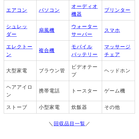
オーディオ
エアコン
パソコン
プリンター
機器
シュレッ
ウォーター
扇風機
スマホ
ダー
サーバー
エレクトー
モバイル
マッサージ
複合機
ン
バッテリー
チェア
ビデオテー
大型家電
ブラウン管
ヘッドホン
プ
ヘアアイロ
携帯電話
トースター
ゲーム機
ン
ストーブ
小型家電
炊飯器
その他
＼
回収品目一覧
／