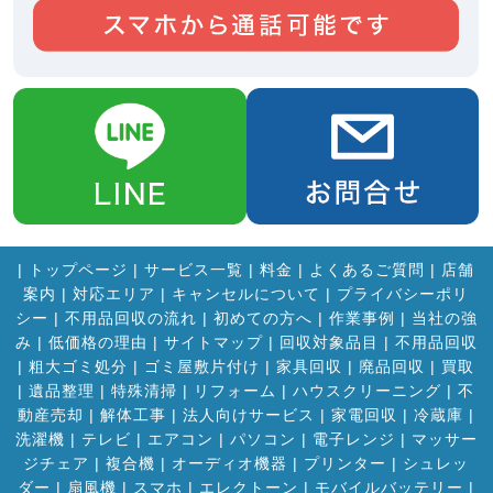
|
トップページ
|
サービス一覧
|
料金
|
よくあるご質問
|
店舗
案内
|
対応エリア
|
キャンセルについて
|
プライバシーポリ
シー
|
不用品回収の流れ
|
初めての方へ
|
作業事例
|
当社の強
み
|
低価格の理由
|
サイトマップ
|
回収対象品目
|
不用品回収
|
粗大ゴミ処分
|
ゴミ屋敷片付け
|
家具回収
|
廃品回収
|
買取
|
遺品整理
|
特殊清掃
|
リフォーム
|
ハウスクリーニング
|
不
動産売却
|
解体工事
|
法人向けサービス
|
家電回収
|
冷蔵庫
|
洗濯機
|
テレビ
|
エアコン
|
パソコン
|
電子レンジ
|
マッサー
ジチェア
|
複合機
|
オーディオ機器
|
プリンター
|
シュレッ
ダー
|
扇風機
|
スマホ
|
エレクトーン
|
モバイルバッテリー
|