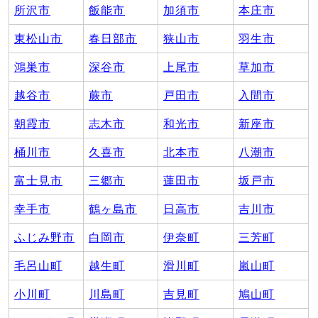
所沢市
飯能市
加須市
本庄市
東松山市
春日部市
狭山市
羽生市
鴻巣市
深谷市
上尾市
草加市
越谷市
蕨市
戸田市
入間市
朝霞市
志木市
和光市
新座市
桶川市
久喜市
北本市
八潮市
富士見市
三郷市
蓮田市
坂戸市
幸手市
鶴ヶ島市
日高市
吉川市
ふじみ野市
白岡市
伊奈町
三芳町
毛呂山町
越生町
滑川町
嵐山町
小川町
川島町
吉見町
鳩山町