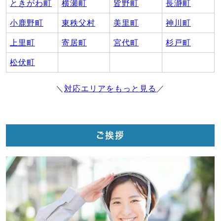
ときがわ町
横瀬町
皆野町
長瀞町
小鹿野町
東秩父村
美里町
神川町
上里町
寄居町
宮代町
杉戸町
松伏町
＼
対応エリアをもっと見る
／
ご挨拶