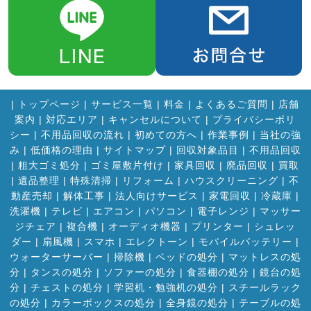
|
トップページ
|
サービス一覧
|
料金
|
よくあるご質問
|
店舗
案内
|
対応エリア
|
キャンセルについて
|
プライバシーポリ
シー
|
不用品回収の流れ
|
初めての方へ
|
作業事例
|
当社の強
み
|
低価格の理由
|
サイトマップ
|
回収対象品目
|
不用品回収
|
粗大ゴミ処分
|
ゴミ屋敷片付け
|
家具回収
|
廃品回収
|
買取
|
遺品整理
|
特殊清掃
|
リフォーム
|
ハウスクリーニング
|
不
動産売却
|
解体工事
|
法人向けサービス
|
家電回収
|
冷蔵庫
|
洗濯機
|
テレビ
|
エアコン
|
パソコン
|
電子レンジ
|
マッサー
ジチェア
|
複合機
|
オーディオ機器
|
プリンター
|
シュレッ
ダー
|
扇風機
|
スマホ
|
エレクトーン
|
モバイルバッテリー
|
ウォーターサーバー
|
掃除機
|
ベッドの処分
|
マットレスの処
分
|
タンスの処分
|
ソファーの処分
|
食器棚の処分
|
鏡台の処
分
|
チェストの処分
|
学習机・勉強机の処分
|
スチールラック
の処分
|
カラーボックスの処分
|
全身鏡の処分
|
テーブルの処