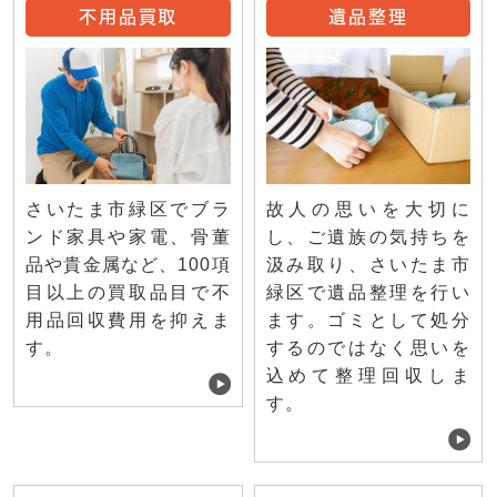
不用品買取
遺品整理
さいたま市緑区でブラ
故人の思いを大切に
ンド家具や家電、骨董
し、ご遺族の気持ちを
品や貴金属など、100項
汲み取り、さいたま市
目以上の買取品目で不
緑区で遺品整理を行い
用品回収費用を抑えま
ます。ゴミとして処分
す。
するのではなく思いを
込めて整理回収しま
す。