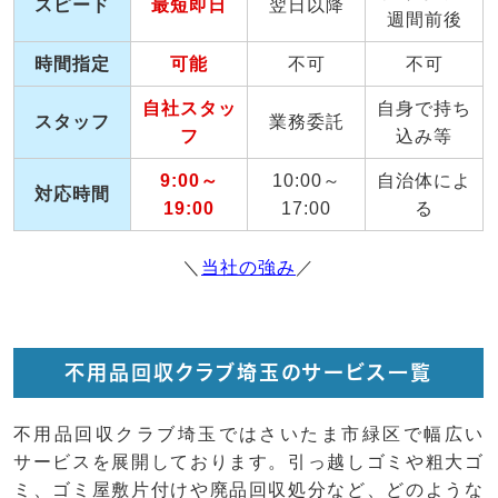
スピード
最短即日
翌日以降
週間前後
時間指定
可能
不可
不可
自社スタッ
自身で持ち
スタッフ
業務委託
フ
込み等
9:00～
10:00～
自治体によ
対応時間
19:00
17:00
る
＼
当社の強み
／
不用品回収クラブ埼玉のサービス一覧
不用品回収クラブ埼玉ではさいたま市緑区で幅広い
サービスを展開しております。引っ越しゴミや粗大ゴ
ミ、ゴミ屋敷片付けや廃品回収処分など、どのような