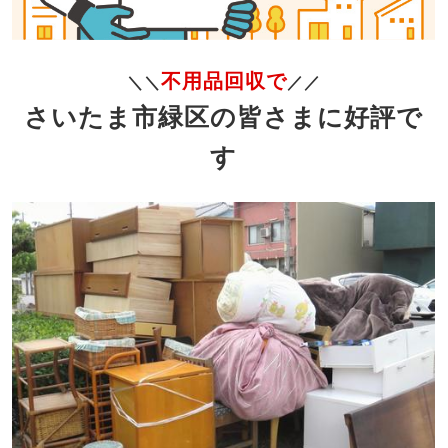
不用品回収で
＼＼
／／
さいたま市緑区の皆さまに好評で
す