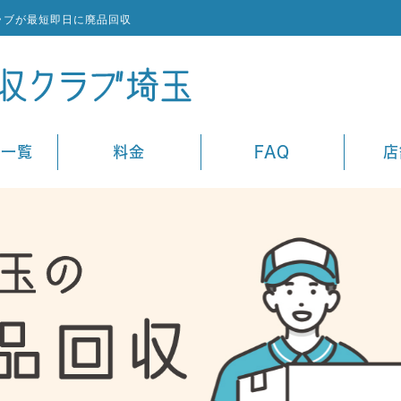
ラブが最短即日に廃品回収
ス一覧
料金
FAQ
店