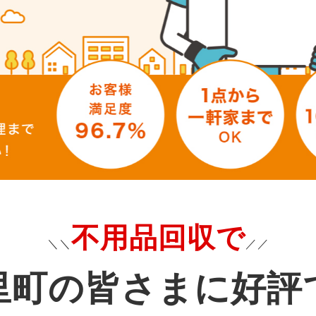
不用品回収で
＼＼
／／
里町の皆さまに好評