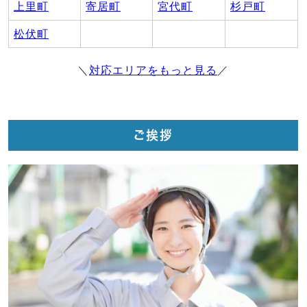
上里町
寄居町
宮代町
杉戸町
松伏町
＼
対応エリアをもっと見る
／
ご挨拶