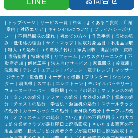
|
トップページ
|
サービス一覧
|
料金
|
よくあるご質問
|
店舗
案内
|
対応エリア
|
キャンセルについて
|
プライバシーポリ
シー
|
不用品回収の流れ
|
初めての方へ
|
作業事例
|
当社の強
み
|
低価格の理由
|
サイトマップ
|
回収対象品目
|
不用品回収
|
粗大ゴミ処分
|
ゴミ屋敷片付け
|
家具回収
|
廃品回収
|
買取
|
遺品整理
|
特殊清掃
|
リフォーム
|
ハウスクリーニング
|
不
動産売却
|
解体工事
|
法人向けサービス
|
家電回収
|
冷蔵庫
|
洗濯機
|
テレビ
|
エアコン
|
パソコン
|
電子レンジ
|
マッサー
ジチェア
|
複合機
|
オーディオ機器
|
プリンター
|
シュレッ
ダー
|
扇風機
|
スマホ
|
エレクトーン
|
モバイルバッテリー
|
ウォーターサーバー
|
掃除機
|
ベッドの処分
|
マットレスの処
分
|
タンスの処分
|
ソファーの処分
|
食器棚の処分
|
鏡台の処
分
|
チェストの処分
|
学習机・勉強机の処分
|
スチールラック
の処分
|
カラーボックスの処分
|
全身鏡の処分
|
テーブルの処
分
|
オフィスチェアの処分
|
さいたま市の不用品回収・粗大ゴ
ミ処分業者クラブが最短即日に廃品回収
|
さいたま市西区の不
用品回収・粗大ゴミ処分業者クラブが最短即日に廃品回収
|
さ
いたま市北区の不用品回収・粗大ゴミ処分業者クラブが最短即