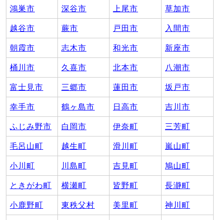
鴻巣市
深谷市
上尾市
草加市
越谷市
蕨市
戸田市
入間市
朝霞市
志木市
和光市
新座市
桶川市
久喜市
北本市
八潮市
富士見市
三郷市
蓮田市
坂戸市
幸手市
鶴ヶ島市
日高市
吉川市
ふじみ野市
白岡市
伊奈町
三芳町
毛呂山町
越生町
滑川町
嵐山町
小川町
川島町
吉見町
鳩山町
ときがわ町
横瀬町
皆野町
長瀞町
小鹿野町
東秩父村
美里町
神川町