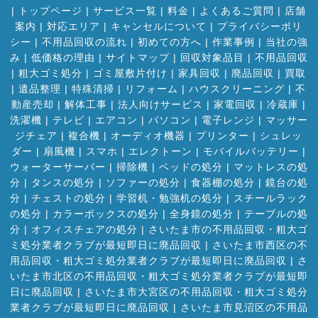
|
トップページ
|
サービス一覧
|
料金
|
よくあるご質問
|
店舗
案内
|
対応エリア
|
キャンセルについて
|
プライバシーポリ
シー
|
不用品回収の流れ
|
初めての方へ
|
作業事例
|
当社の強
み
|
低価格の理由
|
サイトマップ
|
回収対象品目
|
不用品回収
|
粗大ゴミ処分
|
ゴミ屋敷片付け
|
家具回収
|
廃品回収
|
買取
|
遺品整理
|
特殊清掃
|
リフォーム
|
ハウスクリーニング
|
不
動産売却
|
解体工事
|
法人向けサービス
|
家電回収
|
冷蔵庫
|
洗濯機
|
テレビ
|
エアコン
|
パソコン
|
電子レンジ
|
マッサー
ジチェア
|
複合機
|
オーディオ機器
|
プリンター
|
シュレッ
ダー
|
扇風機
|
スマホ
|
エレクトーン
|
モバイルバッテリー
|
ウォーターサーバー
|
掃除機
|
ベッドの処分
|
マットレスの処
分
|
タンスの処分
|
ソファーの処分
|
食器棚の処分
|
鏡台の処
分
|
チェストの処分
|
学習机・勉強机の処分
|
スチールラック
の処分
|
カラーボックスの処分
|
全身鏡の処分
|
テーブルの処
分
|
オフィスチェアの処分
|
さいたま市の不用品回収・粗大ゴ
ミ処分業者クラブが最短即日に廃品回収
|
さいたま市西区の不
用品回収・粗大ゴミ処分業者クラブが最短即日に廃品回収
|
さ
いたま市北区の不用品回収・粗大ゴミ処分業者クラブが最短即
日に廃品回収
|
さいたま市大宮区の不用品回収・粗大ゴミ処分
業者クラブが最短即日に廃品回収
|
さいたま市見沼区の不用品