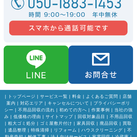
|
トップページ
|
サービス一覧
|
料金
|
よくあるご質問
|
店舗
案内
|
対応エリア
|
キャンセルについて
|
プライバシーポリ
シー
|
不用品回収の流れ
|
初めての方へ
|
作業事例
|
当社の強
み
|
低価格の理由
|
サイトマップ
|
回収対象品目
|
不用品回収
|
粗大ゴミ処分
|
ゴミ屋敷片付け
|
家具回収
|
廃品回収
|
買取
|
遺品整理
|
特殊清掃
|
リフォーム
|
ハウスクリーニング
|
不
動産売却
|
解体工事
|
法人向けサービス
|
家電回収
|
冷蔵庫
|