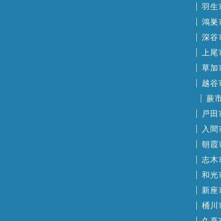
羽生
鴻巣
深谷
上尾
草加
越谷
蕨
戸田
入間
朝霞
志木
和光
新座
桶川
久喜