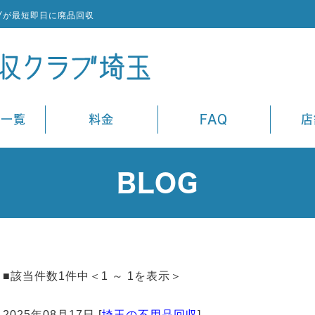
ブが最短即日に廃品回収
ス一覧
料金
FAQ
店
BLOG
■該当件数1件中＜1 ～ 1を表示＞
2025年08月17日 [
埼玉の不用品回収
]