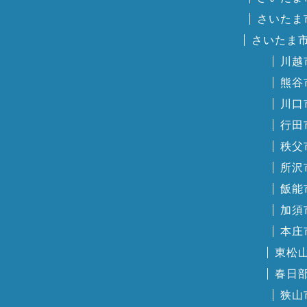
さいたま
さいたま
川越
熊谷
川口
行田
秩父
所沢
飯能
加須
本庄
東松
春日
狭山