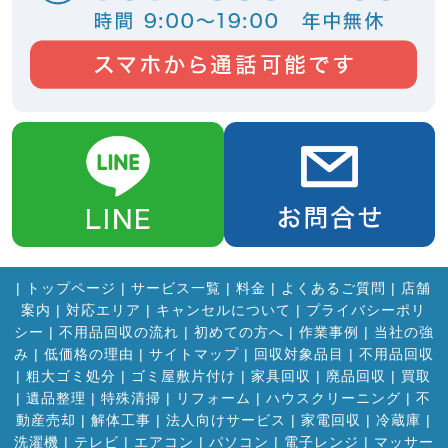
|
トップページ
|
サービス一覧
|
料金
|
よくあるご質問
|
店舗
案内
|
対応エリア
|
キャンセルについて
|
プライバシーポリ
シー
|
不用品回収の流れ
|
初めての方へ
|
作業事例
|
当社の強
み
|
低価格の理由
|
サイトマップ
|
回収対象品目
|
不用品回収
|
粗大ゴミ処分
|
ゴミ屋敷片付け
|
家具回収
|
廃品回収
|
買取
|
遺品整理
|
特殊清掃
|
リフォーム
|
ハウスクリーニング
|
不
動産売却
|
解体工事
|
法人向けサービス
|
家電回収
|
冷蔵庫
|
洗濯機
|
テレビ
|
エアコン
|
パソコン
|
電子レンジ
|
マッサー