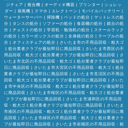
ジチェア
|
複合機
|
オーディオ機器
|
プリンター
|
シュレッ
ダー
|
扇風機
|
スマホ
|
エレクトーン
|
モバイルバッテリー
|
ウォーターサーバー
|
掃除機
|
ベッドの処分
|
マットレスの処
分
|
タンスの処分
|
ソファーの処分
|
食器棚の処分
|
鏡台の処
分
|
チェストの処分
|
学習机・勉強机の処分
|
スチールラック
の処分
|
カラーボックスの処分
|
全身鏡の処分
|
テーブルの処
分
|
オフィスチェアの処分
|
さいたま市の不用品回収・粗大ゴ
ミ処分業者クラブが最短即日に廃品回収
|
さいたま市西区の不
用品回収・粗大ゴミ処分業者クラブが最短即日に廃品回収
|
さ
いたま市北区の不用品回収・粗大ゴミ処分業者クラブが最短即
日に廃品回収
|
さいたま市大宮区の不用品回収・粗大ゴミ処分
業者クラブが最短即日に廃品回収
|
さいたま市見沼区の不用品
回収・粗大ゴミ処分業者クラブが最短即日に廃品回収
|
さいた
ま市中央区の不用品回収・粗大ゴミ処分業者クラブが最短即日
に廃品回収
|
さいたま市桜区の不用品回収・粗大ゴミ処分業者
クラブが最短即日に廃品回収
|
さいたま市浦和区の不用品回
収・粗大ゴミ処分業者クラブが最短即日に廃品回収
|
さいたま
市南区の不用品回収・粗大ゴミ処分業者クラブが最短即日に廃
品回収
|
さいたま市緑区の不用品回収・粗大ゴミ処分業者クラ
ブが最短即日に廃品回収
|
さいたま市岩槻区の不用品回収・粗