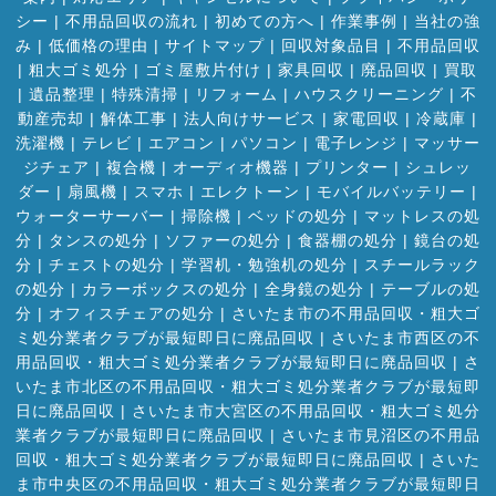
シー
|
不用品回収の流れ
|
初めての方へ
|
作業事例
|
当社の強
み
|
低価格の理由
|
サイトマップ
|
回収対象品目
|
不用品回収
|
粗大ゴミ処分
|
ゴミ屋敷片付け
|
家具回収
|
廃品回収
|
買取
|
遺品整理
|
特殊清掃
|
リフォーム
|
ハウスクリーニング
|
不
動産売却
|
解体工事
|
法人向けサービス
|
家電回収
|
冷蔵庫
|
洗濯機
|
テレビ
|
エアコン
|
パソコン
|
電子レンジ
|
マッサー
ジチェア
|
複合機
|
オーディオ機器
|
プリンター
|
シュレッ
ダー
|
扇風機
|
スマホ
|
エレクトーン
|
モバイルバッテリー
|
ウォーターサーバー
|
掃除機
|
ベッドの処分
|
マットレスの処
分
|
タンスの処分
|
ソファーの処分
|
食器棚の処分
|
鏡台の処
分
|
チェストの処分
|
学習机・勉強机の処分
|
スチールラック
の処分
|
カラーボックスの処分
|
全身鏡の処分
|
テーブルの処
分
|
オフィスチェアの処分
|
さいたま市の不用品回収・粗大ゴ
ミ処分業者クラブが最短即日に廃品回収
|
さいたま市西区の不
用品回収・粗大ゴミ処分業者クラブが最短即日に廃品回収
|
さ
いたま市北区の不用品回収・粗大ゴミ処分業者クラブが最短即
日に廃品回収
|
さいたま市大宮区の不用品回収・粗大ゴミ処分
業者クラブが最短即日に廃品回収
|
さいたま市見沼区の不用品
回収・粗大ゴミ処分業者クラブが最短即日に廃品回収
|
さいた
ま市中央区の不用品回収・粗大ゴミ処分業者クラブが最短即日