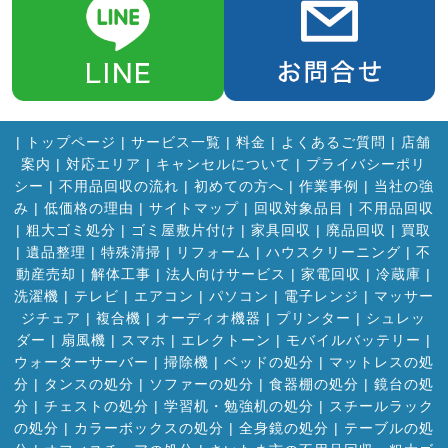
|
トップページ
|
サービス一覧
|
料金
|
よくあるご質問
|
店舗
案内
|
対応エリア
|
キャンセルについて
|
プライバシーポリ
シー
|
不用品回収の流れ
|
初めての方へ
|
作業事例
|
当社の強
み
|
低価格の理由
|
サイトマップ
|
回収対象品目
|
不用品回収
|
粗大ゴミ処分
|
ゴミ屋敷片付け
|
家具回収
|
廃品回収
|
買取
|
遺品整理
|
特殊清掃
|
リフォーム
|
ハウスクリーニング
|
不
動産売却
|
解体工事
|
法人向けサービス
|
家電回収
|
冷蔵庫
|
洗濯機
|
テレビ
|
エアコン
|
パソコン
|
電子レンジ
|
マッサー
ジチェア
|
複合機
|
オーディオ機器
|
プリンター
|
シュレッ
ダー
|
扇風機
|
スマホ
|
エレクトーン
|
モバイルバッテリー
|
ウォーターサーバー
|
掃除機
|
ベッドの処分
|
マットレスの処
分
|
タンスの処分
|
ソファーの処分
|
食器棚の処分
|
鏡台の処
分
|
チェストの処分
|
学習机・勉強机の処分
|
スチールラック
の処分
|
カラーボックスの処分
|
全身鏡の処分
|
テーブルの処